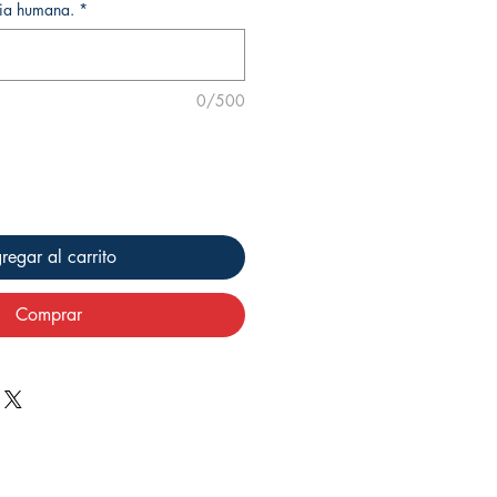
oria humana.
*
0/500
regar al carrito
Comprar