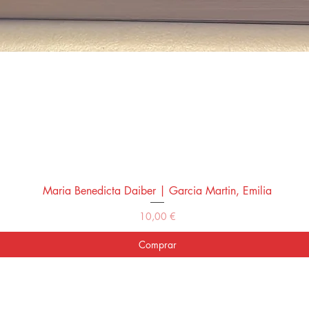
Maria Benedicta Daiber | Garcia Martin, Emilia
Vista rápida
Precio
10,00 €
Comprar