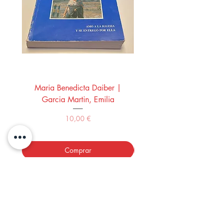
Maria Benedicta Daiber |
La mesa del rey Salo
Garcia Martin, Emilia
Montero Manglano, 
Precio
10,00 €
Comprar
LOS LIBROS DEL ABUELO,