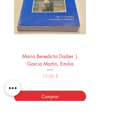
Maria Benedicta Daiber |
La mesa del rey Salo
Garcia Martin, Emilia
Montero Manglano, 
Precio
10,00 €
Comprar
LOS LIBROS DEL ABUELO,