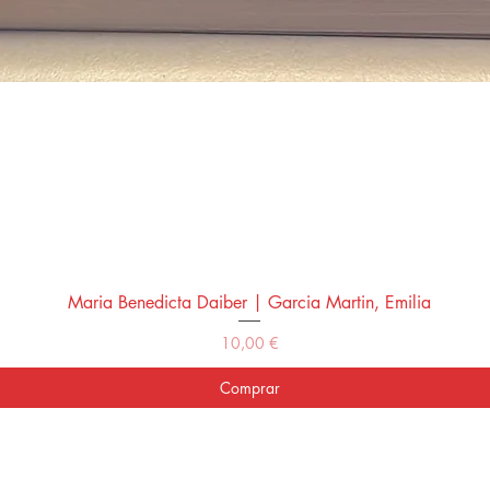
Maria Benedicta Daiber | Garcia Martin, Emilia
Vista rápida
Precio
10,00 €
Comprar