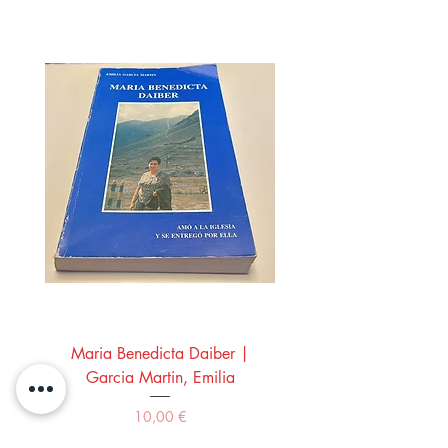
Maria Benedicta Daiber |
La mesa del rey Salo
Garcia Martin, Emilia
Montero Manglano, 
Precio
10,00 €