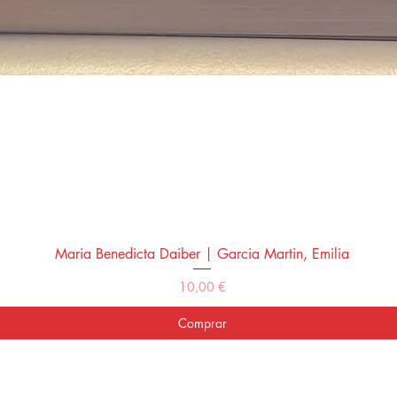
Maria Benedicta Daiber | Garcia Martin, Emilia
Vista rápida
Precio
10,00 €
Comprar