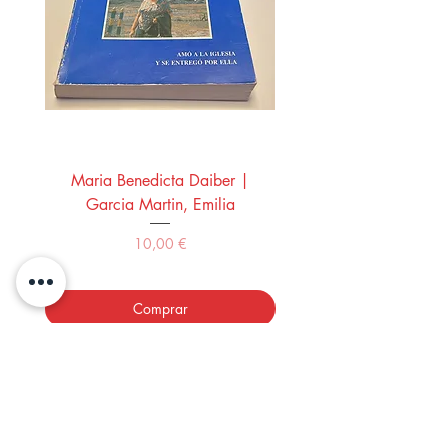
Maria Benedicta Daiber |
La mesa del rey Salo
Garcia Martin, Emilia
Montero Manglano, 
Precio
10,00 €
Comprar
LOS LIBROS DEL ABUELO,