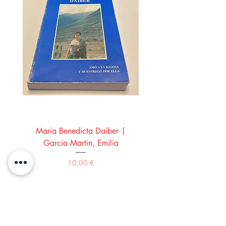
Maria Benedicta Daiber |
La mesa del rey Salo
Garcia Martin, Emilia
Montero Manglano, 
Precio
10,00 €
Comprar