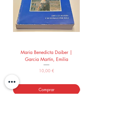
Maria Benedicta Daiber |
La mesa del rey Salo
Garcia Martin, Emilia
Montero Manglano, 
Precio
10,00 €
Comprar
LOS LIBROS DEL ABUELO,