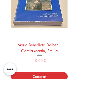
Maria Benedicta Daiber |
La mesa del rey Salo
Garcia Martin, Emilia
Montero Manglano, 
Precio
10,00 €
Comprar
LOS LIBROS DEL ABUELO,