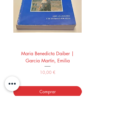
Maria Benedicta Daiber |
La mesa del rey Salo
Garcia Martin, Emilia
Montero Manglano, 
Precio
10,00 €
Comprar
LOS LIBROS DEL ABUELO,