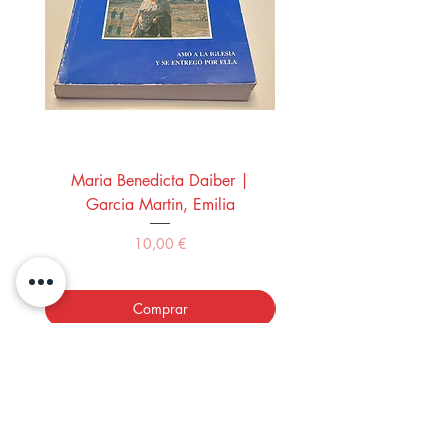
Maria Benedicta Daiber |
La mesa del rey Salo
Garcia Martin, Emilia
Montero Manglano, 
Precio
10,00 €
Comprar
LOS LIBROS DEL ABUELO,