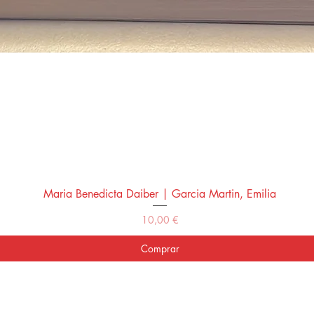
Maria Benedicta Daiber | Garcia Martin, Emilia
Vista rápida
Precio
10,00 €
Comprar