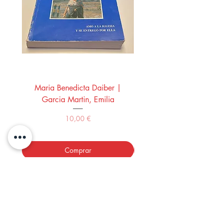
Maria Benedicta Daiber |
La mesa del rey Salo
Garcia Martin, Emilia
Montero Manglano, 
Precio
10,00 €
Comprar
LOS LIBROS DEL ABUELO,