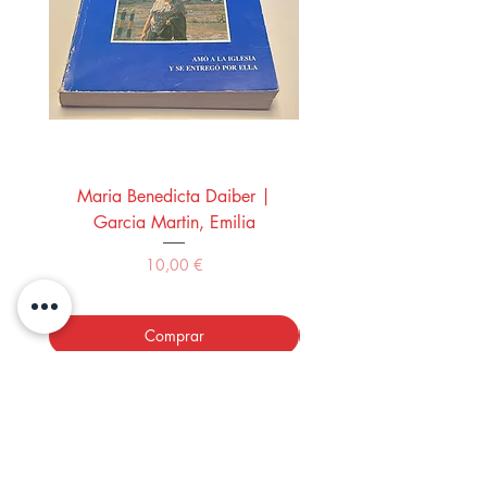
Maria Benedicta Daiber |
La mesa del rey Salo
Garcia Martin, Emilia
Montero Manglano, 
Precio
10,00 €
Comprar
LOS LIBROS DEL ABUELO,