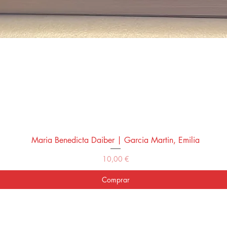
Maria Benedicta Daiber | Garcia Martin, Emilia
Vista rápida
Precio
10,00 €
Comprar