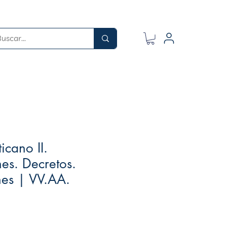
icano II.
nes. Decretos.
nes | VV.AA.