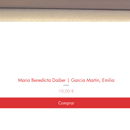
Maria Benedicta Daiber | Garcia Martin, Emilia
Vista rápida
Precio
10,00 €
Comprar