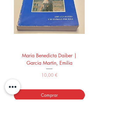
Maria Benedicta Daiber |
La mesa del rey Salo
Garcia Martin, Emilia
Montero Manglano, 
Precio
10,00 €
Comprar
LOS LIBROS DEL ABUELO,