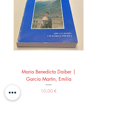
Maria Benedicta Daiber |
La mesa del rey Salo
Garcia Martin, Emilia
Montero Manglano, 
Precio
10,00 €
Comprar