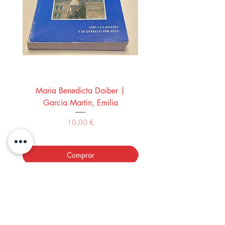
Maria Benedicta Daiber |
La mesa del rey Salo
Garcia Martin, Emilia
Montero Manglano, 
Precio
10,00 €
Comprar
LOS LIBROS DEL ABUELO,