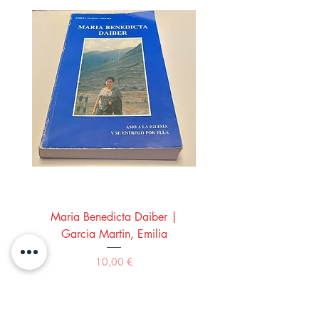
Maria Benedicta Daiber |
La mesa del rey Salo
Garcia Martin, Emilia
Montero Manglano, 
Precio
10,00 €
Comprar