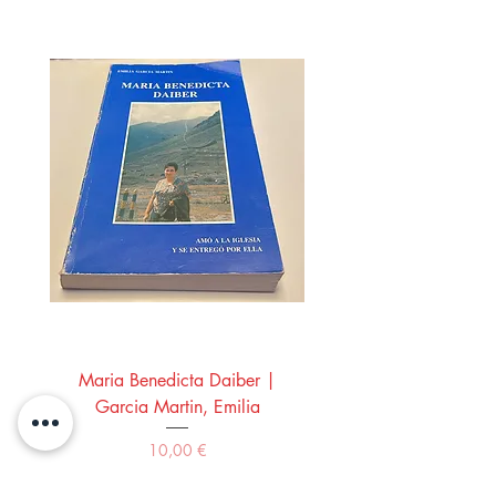
Maria Benedicta Daiber |
La mesa del rey Salo
Garcia Martin, Emilia
Montero Manglano, 
Precio
10,00 €