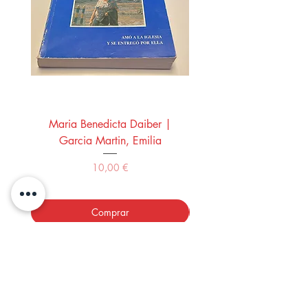
Maria Benedicta Daiber |
La mesa del rey Salo
Garcia Martin, Emilia
Montero Manglano, 
Precio
10,00 €
Comprar
LOS LIBROS DEL ABUELO,