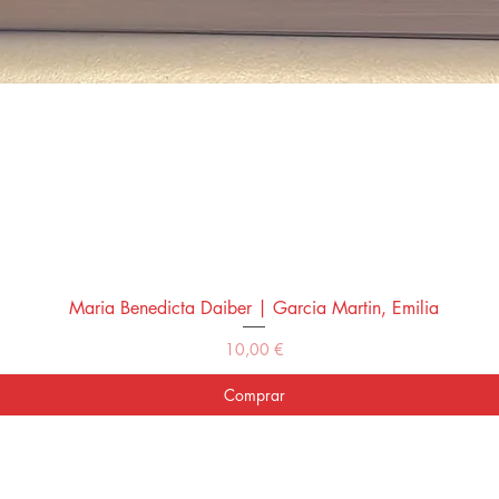
Maria Benedicta Daiber | Garcia Martin, Emilia
Vista rápida
Precio
10,00 €
Comprar