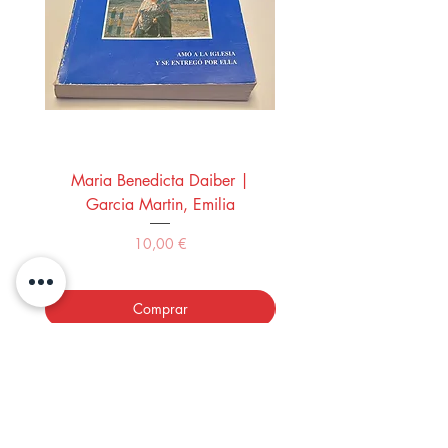
Maria Benedicta Daiber |
La mesa del rey Salo
Garcia Martin, Emilia
Montero Manglano, 
Precio
10,00 €
Comprar
LOS LIBROS DEL ABUELO,