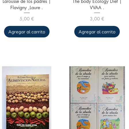
Vista rápida
Vista rápida
Larousse de los padres |
The body Ecology Diet |
Flavigny ,Laure .
VVAA .
Precio
Precio
5,00 €
3,00 €
Agregar al carrito
Agregar al carrito