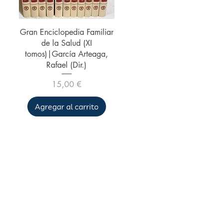
Vista rápida
Gran Enciclopedia Familiar
de la Salud (XI
tomos)|García Arteaga,
Rafael (Dir.)
Precio
15,00 €
Agregar al carrito