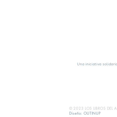
LOS LIBROS DEL ABU
Una iniciativa solidari
Colaboran con nosotros:
Editorial, Anagrama, Edit
© 2023 LOS LIBROS DEL ABU
Diseño:
OUTINUP