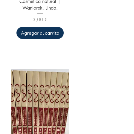
Vista rápida
Cosmética natural |
Waniorek, Linda.
Precio
3,00 €
Agregar al carrito