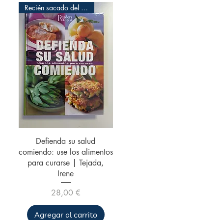
Recién sacado del envoltorio
Vista rápida
Defienda su salud
comiendo: use los alimentos
para curarse | Tejada,
Irene
Precio
28,00 €
Agregar al carrito