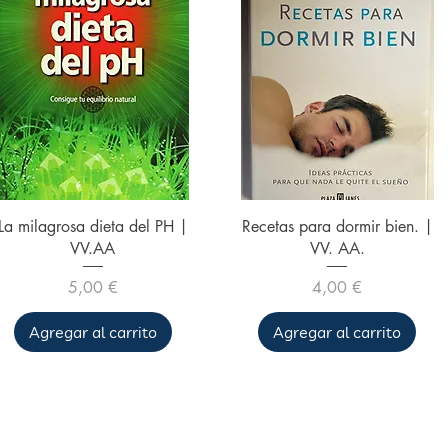
Vista rápida
Vista rápida
La milagrosa dieta del PH |
Recetas para dormir bien. |
VV.AA
VV. AA.
Precio
Precio
5,00 €
4,00 €
Agregar al carrito
Agregar al carrito