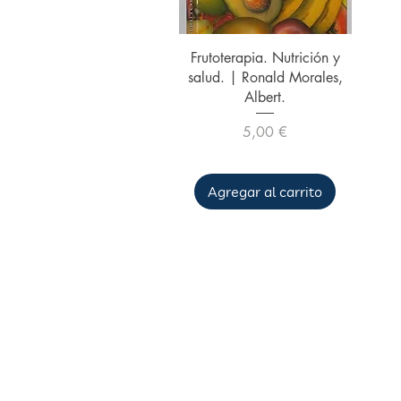
Vista rápida
Frutoterapia. Nutrición y
salud. | Ronald Morales,
Albert.
Precio
5,00 €
Agregar al carrito