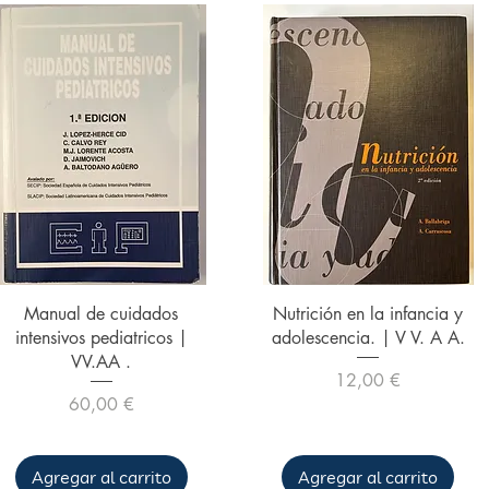
Vista rápida
Vista rápida
Manual de cuidados
Nutrición en la infancia y
intensivos pediatricos |
adolescencia. | V V. A A.
VV.AA .
Precio
12,00 €
Precio
60,00 €
Agregar al carrito
Agregar al carrito