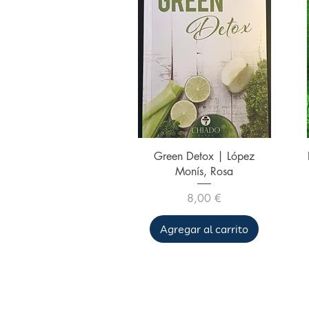
Vista rápida
Green Detox | López
Monís, Rosa
Precio
8,00 €
Agregar al carrito