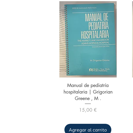
Vista rápida
Manual de pediatría
hospitalaria | Grigorian
Greene , M .
Precio
15,00 €
Agregar al carrito