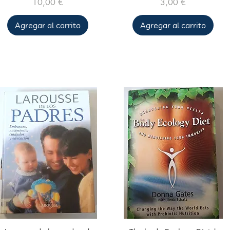
Precio
Precio
10,00 €
3,00 €
Agregar al carrito
Agregar al carrito