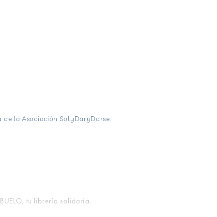
ELO, tu librería solidaria.
a de la
Asociación SolyDaryDarse.
 Impedimenta,Blackie Books, Roca
orial Las Afueras, Libros Indie.
ELO, tu librería solidaria.