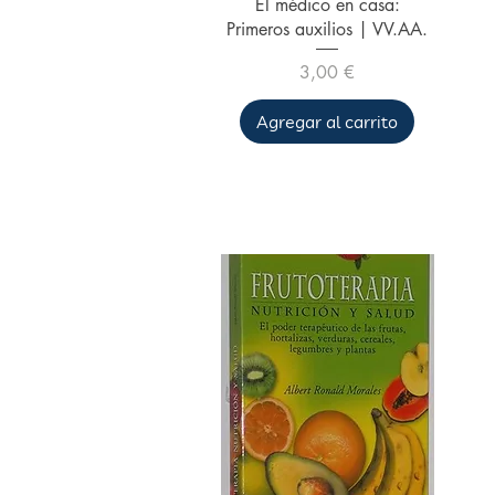
Vista rápida
El médico en casa:
Primeros auxilios | VV.AA.
Precio
3,00 €
Agregar al carrito