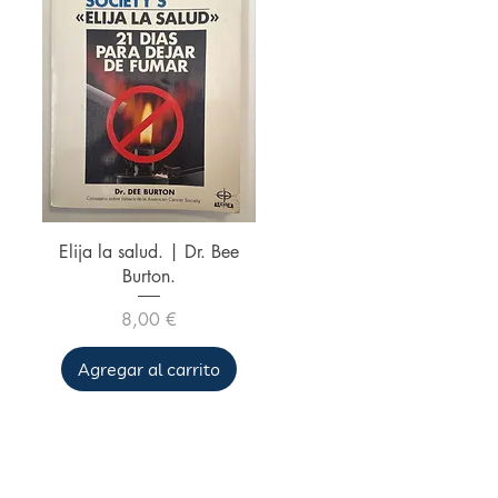
Vista rápida
Elija la salud. | Dr. Bee
Burton.
Precio
8,00 €
Agregar al carrito