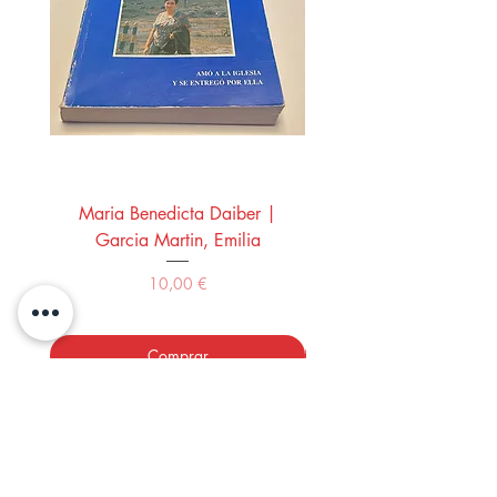
Maria Benedicta Daiber |
La mesa del rey Salo
Garcia Martin, Emilia
Montero Manglano, 
Precio
10,00 €
Comprar
LOS LIBROS DEL ABUELO,