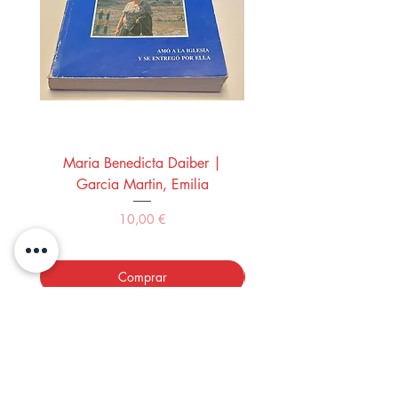
Maria Benedicta Daiber |
La mesa del rey Salo
Garcia Martin, Emilia
Montero Manglano, 
Precio
10,00 €
Comprar
LOS LIBROS DEL ABUELO,