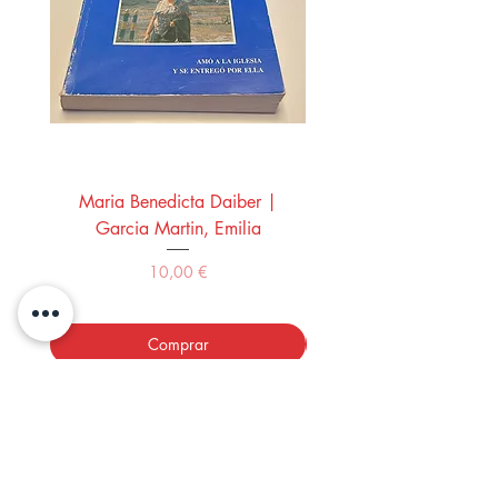
Maria Benedicta Daiber |
La mesa del rey Salo
Garcia Martin, Emilia
Montero Manglano, 
Precio
10,00 €
Comprar
LOS LIBROS DEL ABUELO,