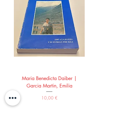
Maria Benedicta Daiber |
La mesa del rey Salo
Garcia Martin, Emilia
Montero Manglano, 
Precio
10,00 €
Comprar