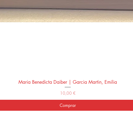
Maria Benedicta Daiber | Garcia Martin, Emilia
Vista rápida
Precio
10,00 €
Comprar