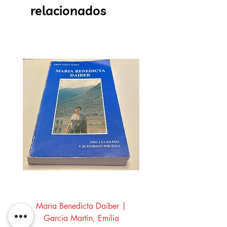
relacionados
Maria Benedicta Daiber |
La mesa del rey Salo
Garcia Martin, Emilia
Montero Manglano, 