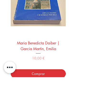
Maria Benedicta Daiber |
La mesa del rey Salo
Garcia Martin, Emilia
Montero Manglano, 
Precio
10,00 €
Comprar
LOS LIBROS DEL ABUELO,