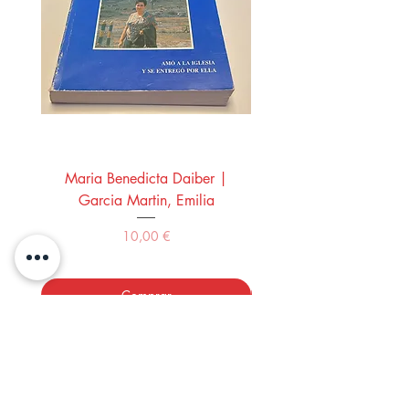
Maria Benedicta Daiber |
La mesa del rey Salo
Garcia Martin, Emilia
Montero Manglano, 
Precio
10,00 €
Comprar
LOS LIBROS DEL ABUELO,