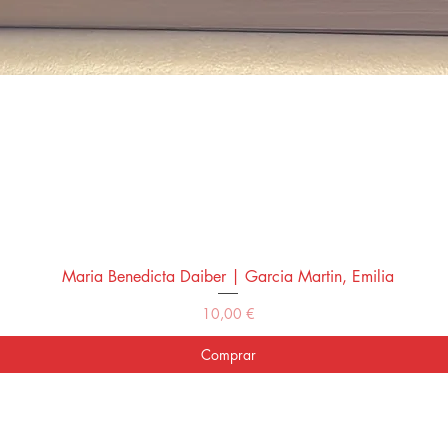
Maria Benedicta Daiber | Garcia Martin, Emilia
Vista rápida
Precio
10,00 €
Comprar