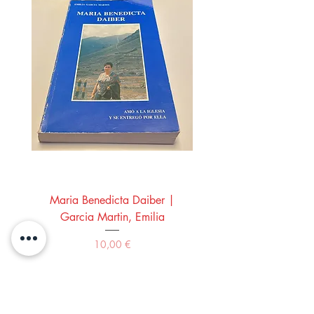
Maria Benedicta Daiber |
La mesa del rey Salo
Garcia Martin, Emilia
Montero Manglano, 
Precio
10,00 €
Comprar