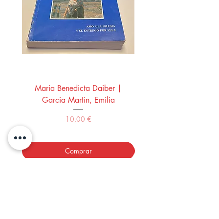
Maria Benedicta Daiber |
La mesa del rey Salo
Garcia Martin, Emilia
Montero Manglano, 
Precio
10,00 €
Comprar
LOS LIBROS DEL ABUELO,