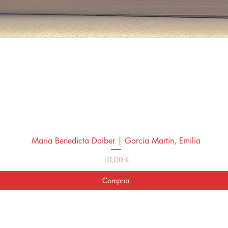
Maria Benedicta Daiber | Garcia Martin, Emilia
Vista rápida
Precio
10,00 €
Comprar