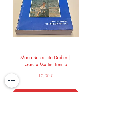
Maria Benedicta Daiber |
La mesa del rey Salo
Garcia Martin, Emilia
Montero Manglano, 
Precio
10,00 €
Comprar
LOS LIBROS DEL ABUELO,