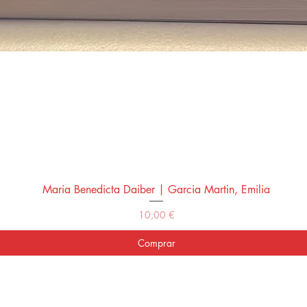
Maria Benedicta Daiber | Garcia Martin, Emilia
Vista rápida
Precio
10,00 €
Comprar