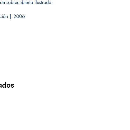
n sobrecubierta ilustrada.
dición | 2006
ados