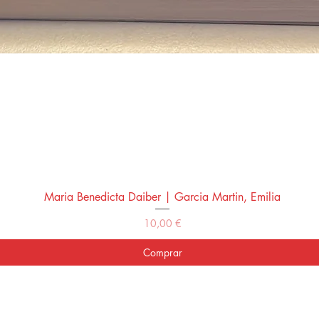
Maria Benedicta Daiber | Garcia Martin, Emilia
Vista rápida
Precio
10,00 €
Comprar