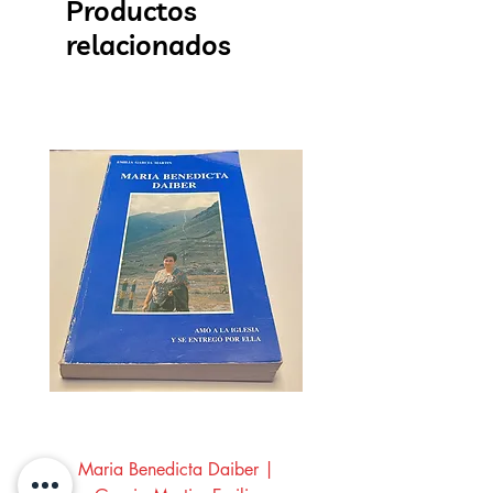
Productos
relacionados
Maria Benedicta Daiber |
La mesa del rey Salo