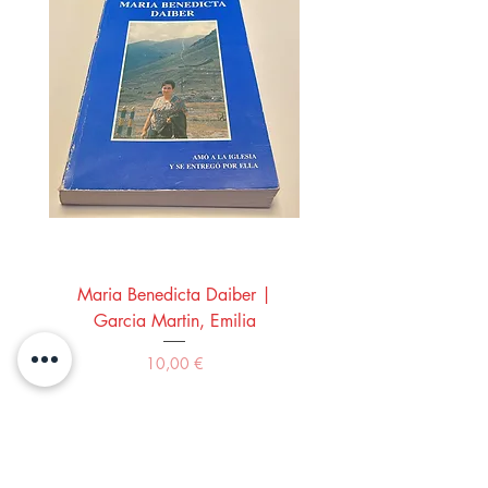
Maria Benedicta Daiber |
La mesa del rey Salo
Garcia Martin, Emilia
Montero Manglano, 
Precio
10,00 €
Comprar