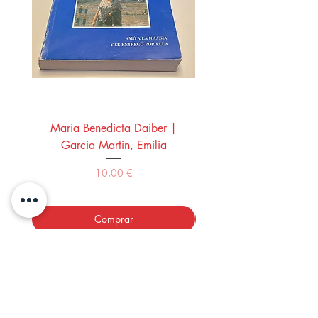
Maria Benedicta Daiber |
La mesa del rey Salo
Garcia Martin, Emilia
Montero Manglano, 
Precio
10,00 €
Comprar
LOS LIBROS DEL ABUELO,