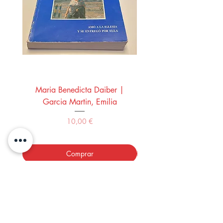
Maria Benedicta Daiber |
La mesa del rey Salo
Garcia Martin, Emilia
Montero Manglano, 
Precio
10,00 €
Comprar
LOS LIBROS DEL ABUELO,