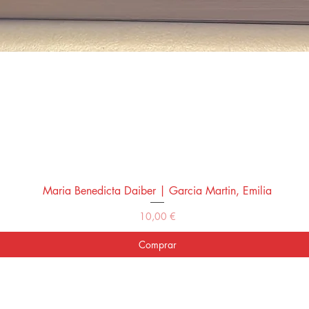
Maria Benedicta Daiber | Garcia Martin, Emilia
Vista rápida
Precio
10,00 €
Comprar