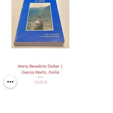
Maria Benedicta Daiber |
La mesa del rey Salo
Garcia Martin, Emilia
Montero Manglano, 
Precio
10,00 €
Comprar