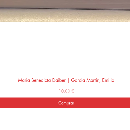
Maria Benedicta Daiber | Garcia Martin, Emilia
Vista rápida
Precio
10,00 €
Comprar