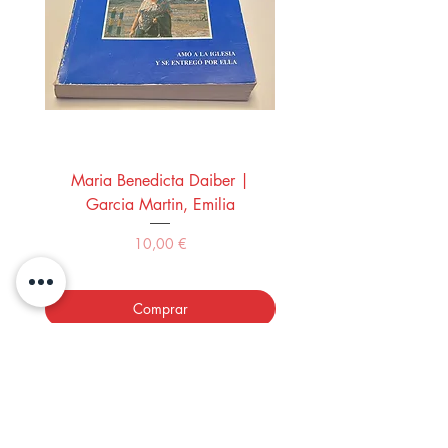
Maria Benedicta Daiber |
La mesa del rey Salo
Garcia Martin, Emilia
Montero Manglano, 
Precio
10,00 €
Comprar
LOS LIBROS DEL ABUELO,