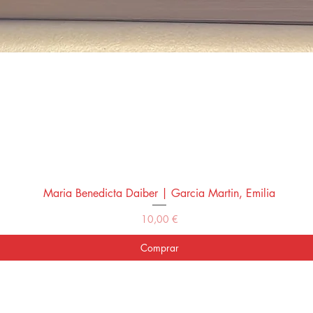
Maria Benedicta Daiber | Garcia Martin, Emilia
Vista rápida
Precio
10,00 €
Comprar